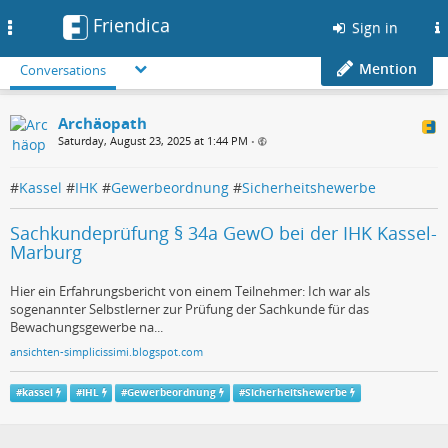
Friendica
Toggle
Sign in
navigation
Mention
Conversations
Archäopath
Saturday, August 23, 2025 at 1:44 PM
•
#
Kassel
#
IHK
#
Gewerbeordnung
#
Sicherheitshewerbe
Sachkundeprüfung § 34a GewO bei der IHK Kassel-
Marburg
Hier ein Erfahrungsbericht von einem Teilnehmer: Ich war als
sogenannter Selbstlerner zur Prüfung der Sachkunde für das
Bewachungsgewerbe na...
ansichten-simplicissimi.blogspot.com
#
kassel
#
IHL
#
Gewerbeordnung
#
Sicherheitshewerbe