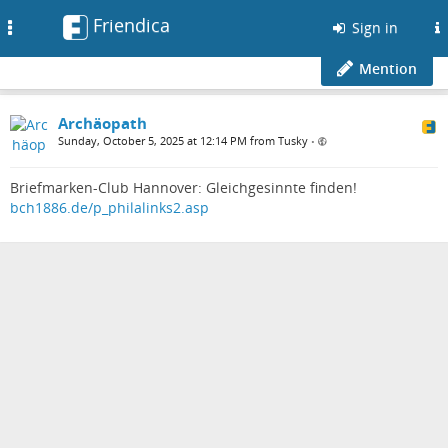
Friendica
Toggle
Sign in
navigation
Mention
Archäopath
Sunday, October 5, 2025 at 12:14 PM from Tusky
•
Briefmarken-Club Hannover: Gleichgesinnte finden!
bch1886.de/p_philalinks2.asp